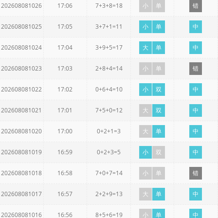
202608081026
17:06
7+3+8=18
小
单
错
202608081025
17:05
3+7+1=11
小
单
中
202608081024
17:04
3+9+5=17
大
单
中
202608081023
17:03
2+8+4=14
小
单
错
202608081022
17:02
0+6+4=10
小
双
中
202608081021
17:01
7+5+0=12
大
双
中
202608081020
17:00
0+2+1=3
大
单
中
202608081019
16:59
0+2+3=5
小
双
中
202608081018
16:58
7+0+7=14
小
单
错
202608081017
16:57
2+2+9=13
大
单
中
202608081016
16:56
8+5+6=19
小
单
中