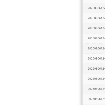
2026080612
2026080612
2026080612
2026080612
2026080612
2026080612
2026080612
2026080612
2026080612
2026080612