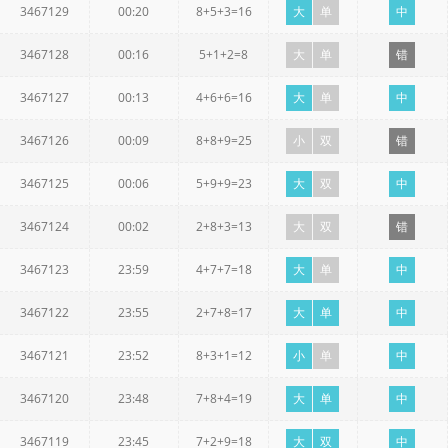
3467129
00:20
8+5+3=16
大
单
中
3467128
00:16
5+1+2=8
大
单
错
3467127
00:13
4+6+6=16
大
单
中
3467126
00:09
8+8+9=25
小
双
错
3467125
00:06
5+9+9=23
大
双
中
3467124
00:02
2+8+3=13
大
双
错
3467123
23:59
4+7+7=18
大
单
中
3467122
23:55
2+7+8=17
大
单
中
3467121
23:52
8+3+1=12
小
单
中
3467120
23:48
7+8+4=19
大
单
中
3467119
23:45
7+2+9=18
大
双
中