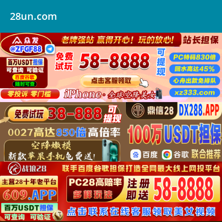
28un.com