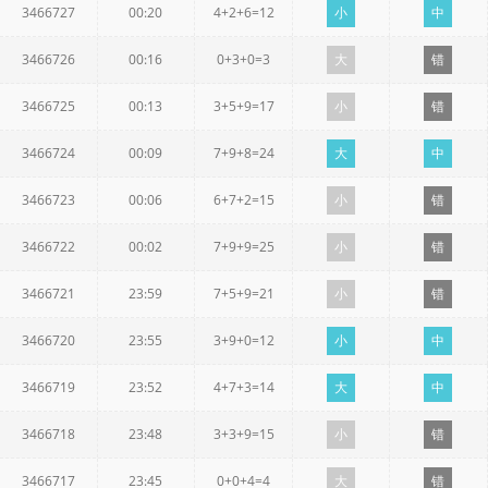
3466727
00:20
4+2+6=12
小
中
3466726
00:16
0+3+0=3
大
错
3466725
00:13
3+5+9=17
小
错
3466724
00:09
7+9+8=24
大
中
3466723
00:06
6+7+2=15
小
错
3466722
00:02
7+9+9=25
小
错
3466721
23:59
7+5+9=21
小
错
3466720
23:55
3+9+0=12
小
中
3466719
23:52
4+7+3=14
大
中
3466718
23:48
3+3+9=15
小
错
3466717
23:45
0+0+4=4
大
错