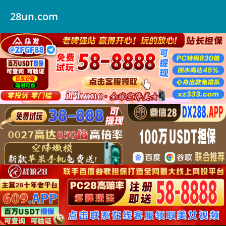
28un.com