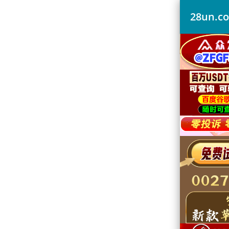
28un.c