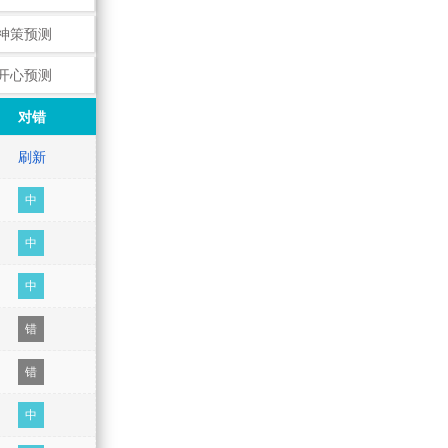
神策预测
开心预测
对错
刷新
中
中
中
错
错
中