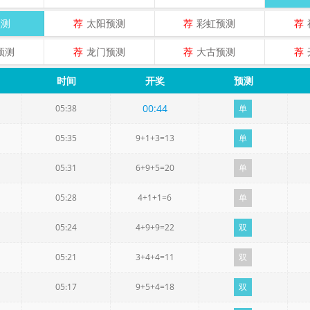
预测
荐
太阳预测
荐
彩虹预测
荐
预测
荐
龙门预测
荐
大古预测
荐
时间
开奖
预测
00
:
43
05:38
单
05:35
9+1+3=13
单
05:31
6+9+5=20
单
05:28
4+1+1=6
单
05:24
4+9+9=22
双
05:21
3+4+4=11
双
05:17
9+5+4=18
双