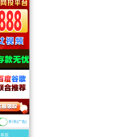
开/关(广告)
单双