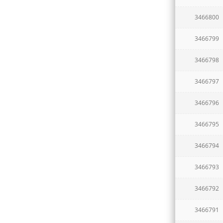
3466800
3466799
3466798
3466797
3466796
3466795
3466794
3466793
3466792
3466791