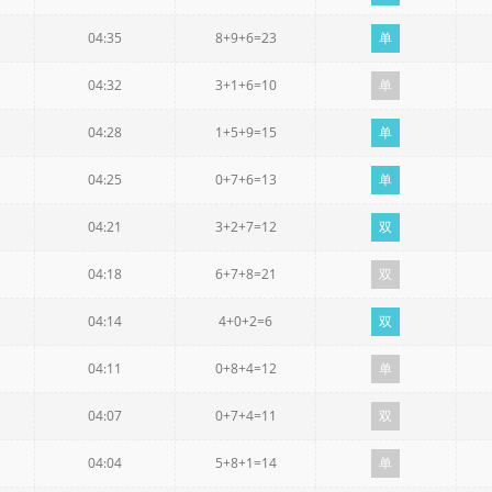
04:35
8+9+6=23
单
04:32
3+1+6=10
单
04:28
1+5+9=15
单
04:25
0+7+6=13
单
04:21
3+2+7=12
双
04:18
6+7+8=21
双
04:14
4+0+2=6
双
04:11
0+8+4=12
单
04:07
0+7+4=11
双
04:04
5+8+1=14
单