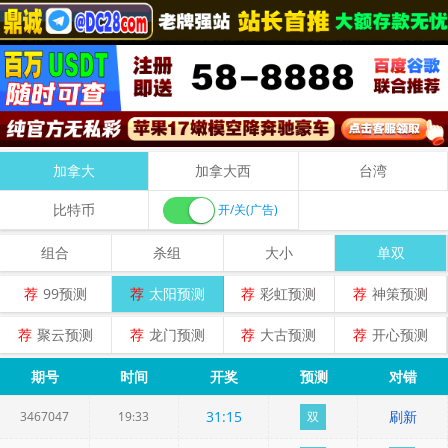
加拿大
加拿大西
台湾
比特币
开/关(广告)
组合
杀组
大小
单双
荐
99预测
荐
太阳预测
荐
彩虹预测
荐
神策预测
荐
聚云预测
荐
龙门预测
荐
大古预测
荐
开心预测
期号
时间
开奖
预测
对错
31
:
14
刷新
3467047
19:33
双