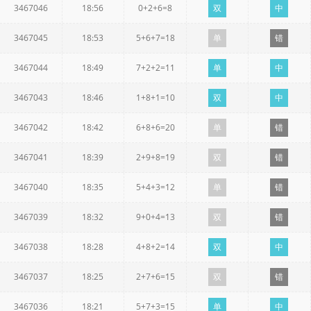
3467046
18:56
0+2+6=8
双
中
3467045
18:53
5+6+7=18
单
错
3467044
18:49
7+2+2=11
单
中
3467043
18:46
1+8+1=10
双
中
3467042
18:42
6+8+6=20
单
错
3467041
18:39
2+9+8=19
双
错
3467040
18:35
5+4+3=12
单
错
3467039
18:32
9+0+4=13
双
错
3467038
18:28
4+8+2=14
双
中
3467037
18:25
2+7+6=15
双
错
3467036
18:21
5+7+3=15
单
中