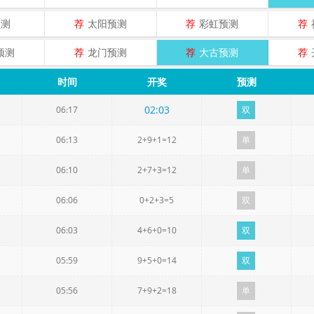
预测
荐
太阳预测
荐
彩虹预测
荐
预测
荐
龙门预测
荐
大古预测
荐
时间
开奖
预测
02
:
03
06:17
双
06:13
2+9+1=12
单
06:10
2+7+3=12
单
06:06
0+2+3=5
双
06:03
4+6+0=10
双
05:59
9+5+0=14
双
05:56
7+9+2=18
单