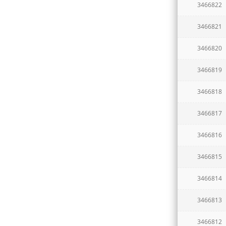
3466822
3466821
3466820
3466819
3466818
3466817
3466816
3466815
3466814
3466813
3466812