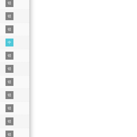
错
错
错
中
错
错
错
错
错
错
错