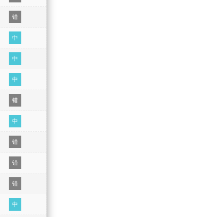
错
中
中
中
错
中
错
错
错
中