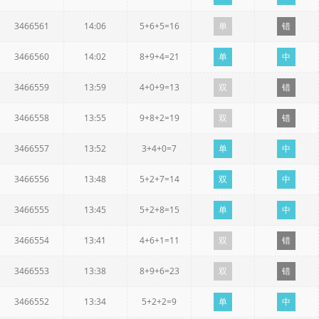
3466561
14:06
5+6+5=16
单
错
3466560
14:02
8+9+4=21
单
中
3466559
13:59
4+0+9=13
双
错
3466558
13:55
9+8+2=19
双
错
3466557
13:52
3+4+0=7
单
中
3466556
13:48
5+2+7=14
双
中
3466555
13:45
5+2+8=15
单
中
3466554
13:41
4+6+1=11
双
错
3466553
13:38
8+9+6=23
双
错
3466552
13:34
5+2+2=9
单
中