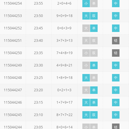
115044254
23:55
2+0+4=6
小
单
中
115044253
23:50
9+0+9=18
大
双
中
115044252
23:45
0+6+3=9
大
单
中
115044251
23:40
3+7+3=13
大
双
错
115044250
23:35
7+4+8=19
小
双
错
115044249
23:30
4+9+8=21
小
单
中
115044248
23:25
1+8+9=18
大
单
中
115044247
23:20
0+2+1=3
大
单
中
115044246
23:15
1+7+9=17
大
单
中
115044245
23:10
8+7+7=22
大
双
中
115044244
23:05
8+0+6=14
小
单
错