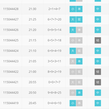
115044428
21:30
2+1+4=7
小
单
中
115044427
21:25
6+7+7=20
大
双
中
115044426
21:20
0+9+5=14
大
单
中
115044425
21:15
6+5+7=18
小
单
错
115044424
21:10
6+9+4=19
大
双
中
115044423
21:05
3+5+3=11
大
单
中
115044422
21:00
8+9+2=19
小
双
错
115044421
20:55
0+0+7=7
大
双
错
115044420
20:50
9+8+8=25
小
单
中
115044419
20:45
0+4+6=10
小
单
中