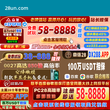
28un.com