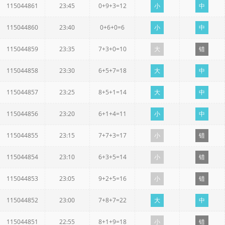
115044861
23:45
0+9+3=12
小
中
115044860
23:40
0+6+0=6
小
中
115044859
23:35
7+3+0=10
大
错
115044858
23:30
6+5+7=18
大
中
115044857
23:25
8+5+1=14
大
中
115044856
23:20
6+1+4=11
小
中
115044855
23:15
7+7+3=17
小
错
115044854
23:10
6+3+5=14
小
错
115044853
23:05
9+2+5=16
小
错
115044852
23:00
7+8+7=22
大
中
115044851
22:55
8+1+9=18
小
错