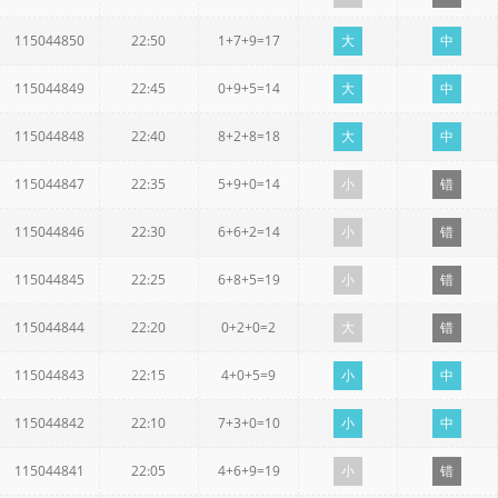
115044850
22:50
1+7+9=17
大
中
115044849
22:45
0+9+5=14
大
中
115044848
22:40
8+2+8=18
大
中
115044847
22:35
5+9+0=14
小
错
115044846
22:30
6+6+2=14
小
错
115044845
22:25
6+8+5=19
小
错
115044844
22:20
0+2+0=2
大
错
115044843
22:15
4+0+5=9
小
中
115044842
22:10
7+3+0=10
小
中
115044841
22:05
4+6+9=19
小
错